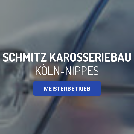
SCHMITZ KAROS­SE­RIE­BAU
KÖLN-NIP­PES
MEIS­TER­BE­TRIEB