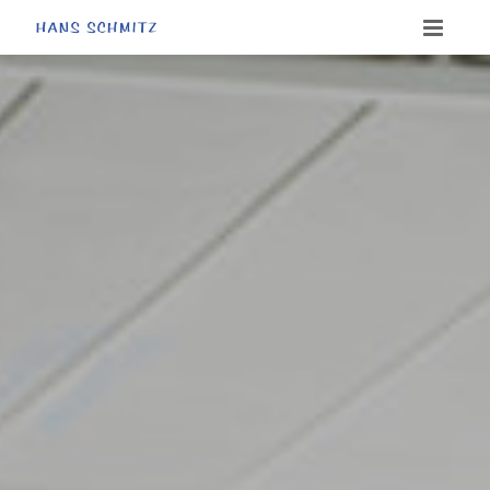
HOME
ÜBER UNS
LEIS­TUN­GEN
KON­TAKT